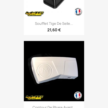
Soufflet Tige De Selle...
21,60 €
Contour De Phare Avant...