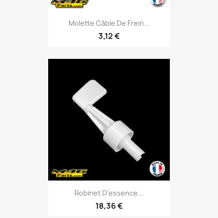
Molette Câble De Frein...
3,12 €
Robinet D'essence...
18,36 €