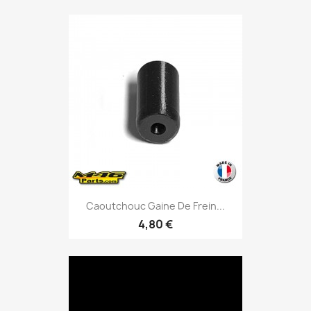
Caoutchouc Gaine De Frein...
4,80 €