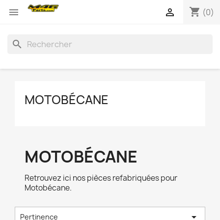
shopping_cart


(0)
search
MOTOBÉCANE
MOTOBÉCANE
Retrouvez ici nos pièces refabriquées pour
Motobécane.

Pertinence