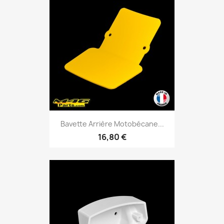
Bavette Arrière Motobécane...
16,80 €