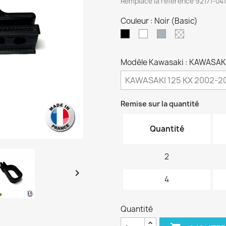
Remplace la référence 92171-041
Couleur : Noir (Basic)
Blanc
Gris
Transparen
Noir
(Basic)
Modèle Kawasaki : KAWASAK
Remise sur la quantité
Quantité
2

4
Quantité