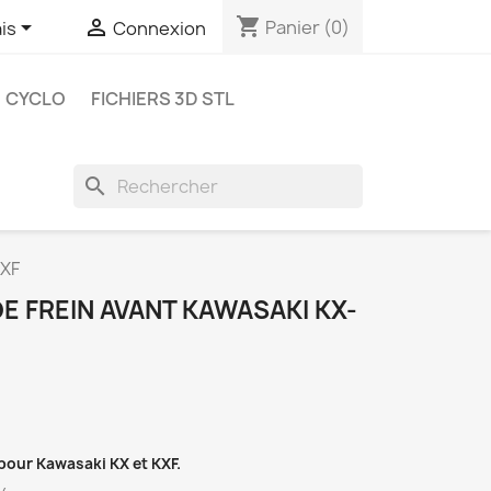
shopping_cart


Panier
(0)
is
Connexion
CYCLO
FICHIERS 3D STL
search
KXF
DE FREIN AVANT KAWASAKI KX-
 pour Kawasaki KX et KXF.