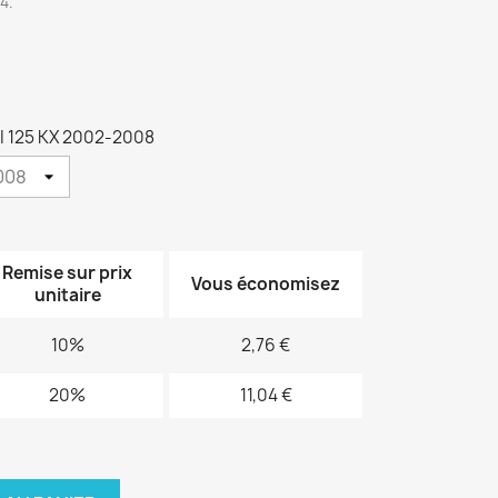
4.
t
I 125 KX 2002-2008
Remise sur prix
Vous économisez
unitaire
10%
2,76 €
20%
11,04 €