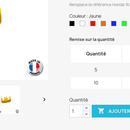
Remplace la référence Honda 1
Couleur : Jaune
Noir
Blanc
Rouge
Orange
Bleu
V
(Basic)
Remise sur la quantité
Quantité
5
10

Quantité

AJOUTER