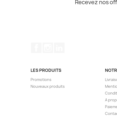
Recevez nos off
Facebook
Instagram
LinkedIn
LES PRODUITS
NOTR
Promotions
Livrai
Nouveaux produits
Mentio
Condit
A pro
Paieme
Conta