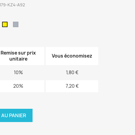
6179-KZ4-A92
ert
Gris
Jaune
Remise sur prix
Vous économisez
unitaire
10%
1,80 €
20%
7,20 €
 AU PANIER